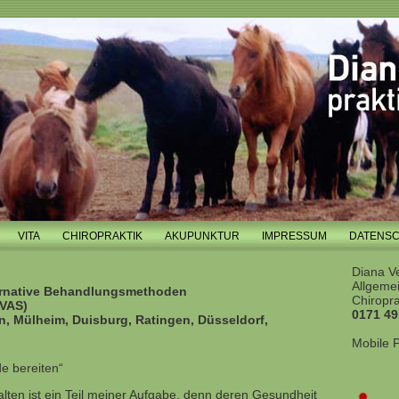
VITA
CHIROPRAKTIK
AKUPUNKTUR
IMPRESSUM
DATENS
Diana V
Allgeme
ternative Behandlungsmethoden
Chiropr
IVAS)
0171 49
n, Mülheim, Duisburg, Ratingen, Düsseldorf,
Mobile P
de bereiten“
lten ist ein Teil meiner Aufgabe, denn deren Gesundheit