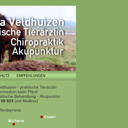
CHUTZ
EMPFEHLUNGEN
eldhuizen
·
praktische Tierärztin
inmedizin beim Pferd
aktische Behandlung
·
Akupunktur
 89 824
(mit Mailbox)
ferdepraxis: